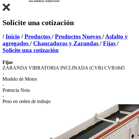
Solicite una cotización
/
Inicio
/
Productos
/
Productos Nuevos
/
Asfalto y
agregados
/
Chancadoras y Zarandas
/
Fijas
/
Solicite una cotización
Fijas
ZARANDA VIBRATORIA INCLINADA (CVB) CVB1845
-
Modelo de Motor
-
Potencia Neta
-
Peso en orden de trabajo