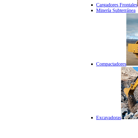
Cargadores Frontales
Minería Subterránea
Compactadores
Excavadoras