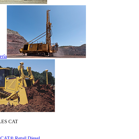
ería
ES CAT
 CAT® Retail Diesel