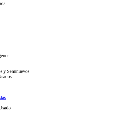
ada
genos
os y Seminuevos
Usados
das
 Usado