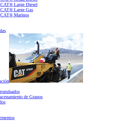
s CAT® Large Diesel
s CAT® Large Gas
s CAT® Marinos
das
ación
ropulsados
acenamiento de Granos
dos
lementos