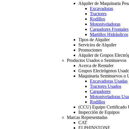
Alquiler de Maquinaria Pes
Excavadoras
Tractores
Rodillos
Motoniveladoras
Cargadores Frontales
Martillos Hidráulicos
Tipos de Alquiler
Servicios de Alquiler
Promociones
Alquiler de Grupos Electró
Productos Usados o Seminuevos
Acerca de Rentafer
Grupos Electrógenos Usad
Maquinaria Seminuevos o 
Excavadoras Usadas
Tractores Usados
Cargadores
Motoniveladoras Usa
Rodillos
(CCU) Equipo Certificado
Inspección de Equipos
Marcas Representadas
CAT
ELPHINSTONE