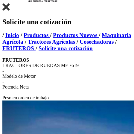
Solicite una cotización
/
Inicio
/
Productos
/
Productos Nuevos
/
Maquinaria
Agrícola
/
Tractores Agrícolas
/
Cosechadoras
/
FRUTEROS
/
Solicite una cotización
FRUTEROS
TRACTORES DE RUEDAS MF 7619
-
Modelo de Motor
-
Potencia Neta
-
Peso en orden de trabajo