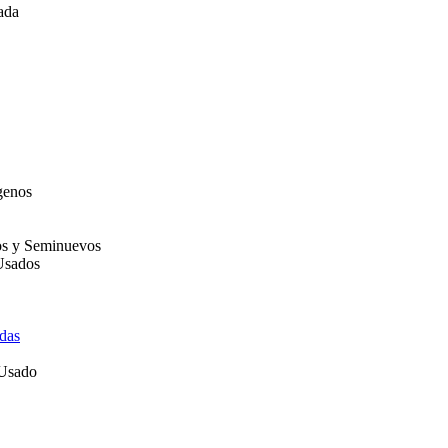
ada
genos
os y Seminuevos
Usados
das
 Usado