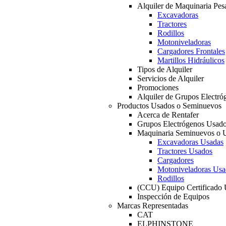
Alquiler de Maquinaria Pes
Excavadoras
Tractores
Rodillos
Motoniveladoras
Cargadores Frontales
Martillos Hidráulicos
Tipos de Alquiler
Servicios de Alquiler
Promociones
Alquiler de Grupos Electró
Productos Usados o Seminuevos
Acerca de Rentafer
Grupos Electrógenos Usad
Maquinaria Seminuevos o 
Excavadoras Usadas
Tractores Usados
Cargadores
Motoniveladoras Usa
Rodillos
(CCU) Equipo Certificado
Inspección de Equipos
Marcas Representadas
CAT
ELPHINSTONE