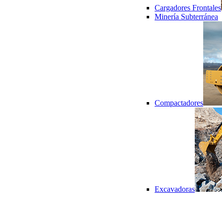
Cargadores Frontales
Minería Subterránea
Compactadores
Excavadoras