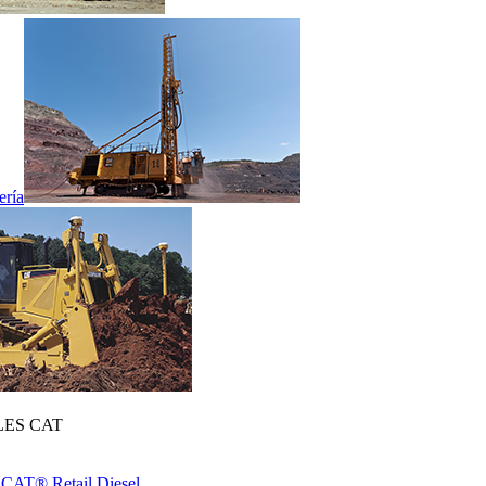
ería
ES CAT
 CAT® Retail Diesel