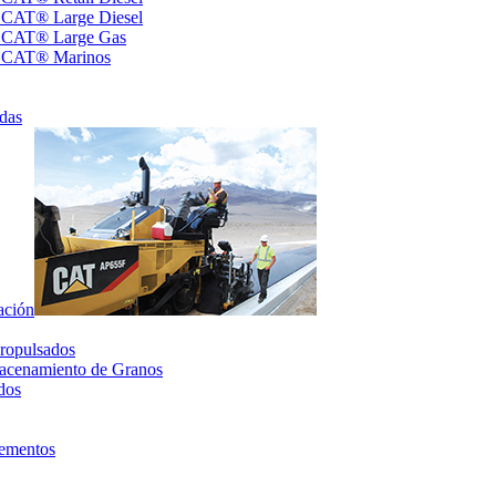
s CAT® Large Diesel
s CAT® Large Gas
s CAT® Marinos
das
ación
ropulsados
acenamiento de Granos
dos
lementos