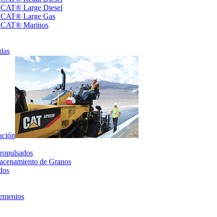
s CAT® Large Diesel
s CAT® Large Gas
s CAT® Marinos
das
ación
ropulsados
acenamiento de Granos
dos
lementos