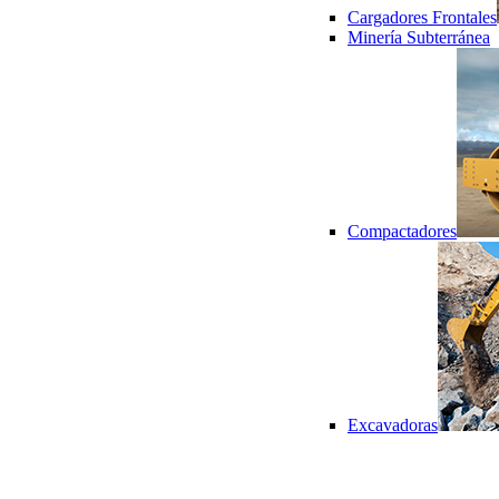
Cargadores Frontales
Minería Subterránea
Compactadores
Excavadoras