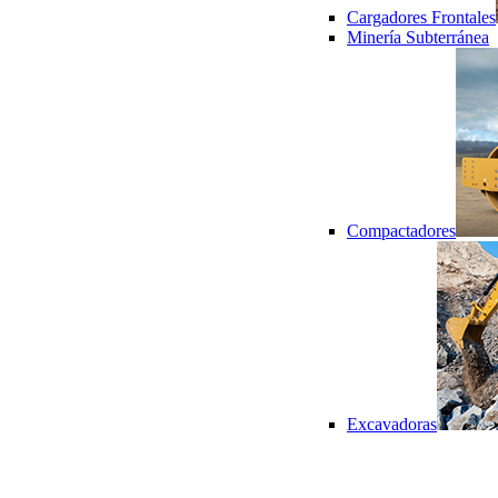
Cargadores Frontales
Minería Subterránea
Compactadores
Excavadoras