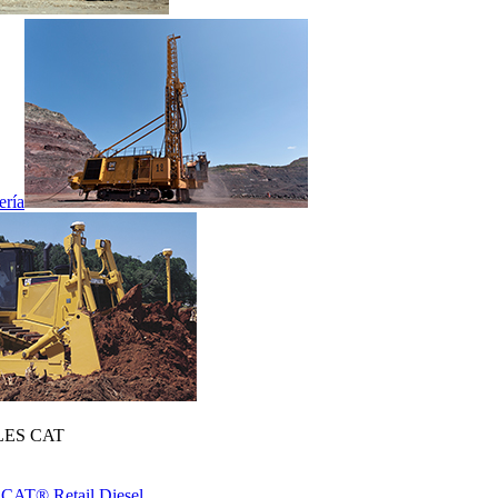
ería
ES CAT
 CAT® Retail Diesel