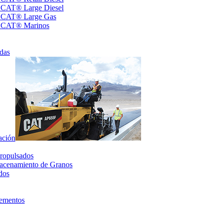
s CAT® Large Diesel
s CAT® Large Gas
s CAT® Marinos
das
ación
ropulsados
acenamiento de Granos
dos
lementos