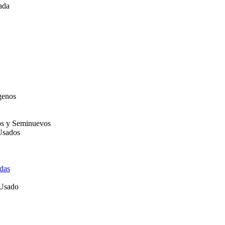
ada
genos
os y Seminuevos
Usados
das
 Usado