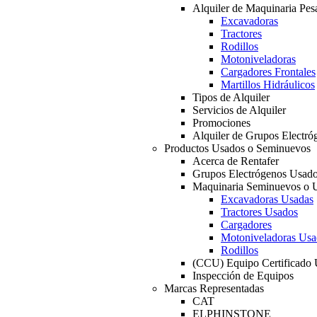
Alquiler de Maquinaria Pes
Excavadoras
Tractores
Rodillos
Motoniveladoras
Cargadores Frontales
Martillos Hidráulicos
Tipos de Alquiler
Servicios de Alquiler
Promociones
Alquiler de Grupos Electró
Productos Usados o Seminuevos
Acerca de Rentafer
Grupos Electrógenos Usad
Maquinaria Seminuevos o 
Excavadoras Usadas
Tractores Usados
Cargadores
Motoniveladoras Usa
Rodillos
(CCU) Equipo Certificado
Inspección de Equipos
Marcas Representadas
CAT
ELPHINSTONE