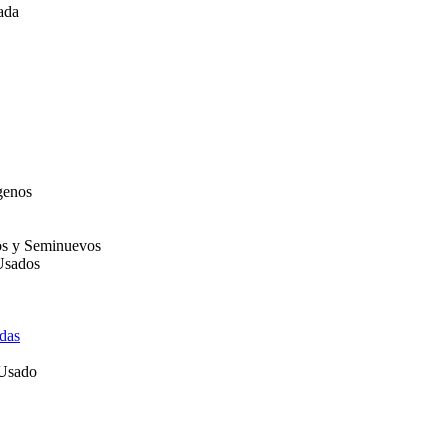
ada
genos
os y Seminuevos
Usados
das
 Usado