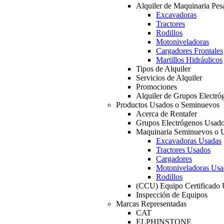
Alquiler de Maquinaria Pes
Excavadoras
Tractores
Rodillos
Motoniveladoras
Cargadores Frontales
Martillos Hidráulicos
Tipos de Alquiler
Servicios de Alquiler
Promociones
Alquiler de Grupos Electró
Productos Usados o Seminuevos
Acerca de Rentafer
Grupos Electrógenos Usad
Maquinaria Seminuevos o 
Excavadoras Usadas
Tractores Usados
Cargadores
Motoniveladoras Usa
Rodillos
(CCU) Equipo Certificado
Inspección de Equipos
Marcas Representadas
CAT
ELPHINSTONE