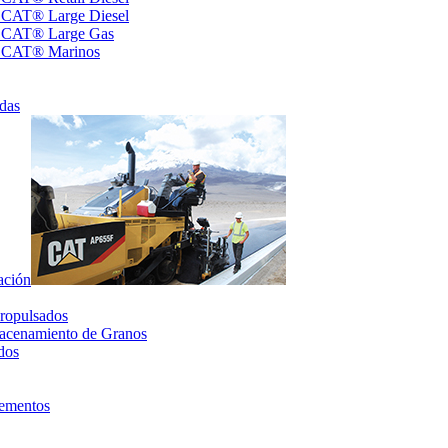
s CAT® Large Diesel
s CAT® Large Gas
s CAT® Marinos
das
ación
ropulsados
acenamiento de Granos
dos
lementos