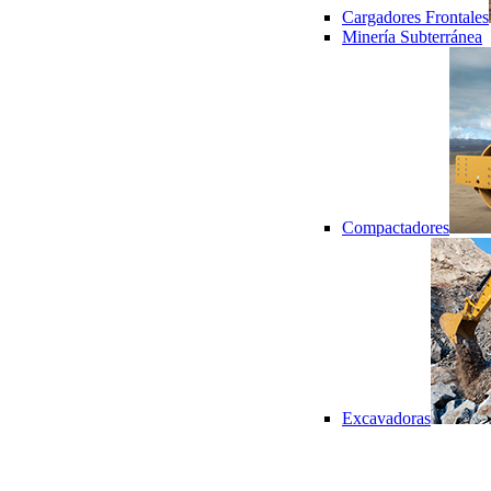
Cargadores Frontales
Minería Subterránea
Compactadores
Excavadoras