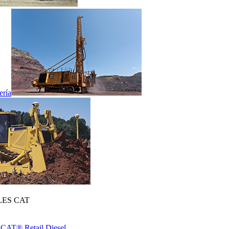
ería
ES CAT
 CAT® Retail Diesel