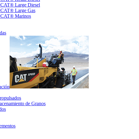
s CAT® Large Diesel
s CAT® Large Gas
s CAT® Marinos
das
ación
ropulsados
acenamiento de Granos
dos
lementos