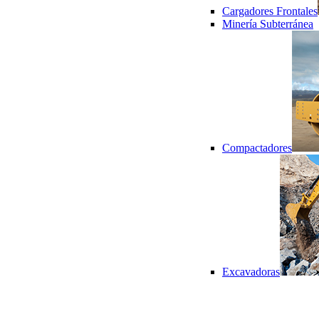
Cargadores Frontales
Minería Subterránea
Compactadores
Excavadoras