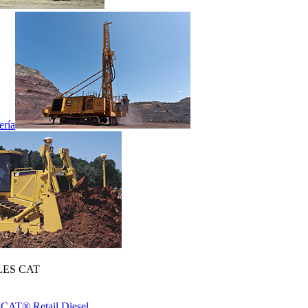
ería
ES CAT
 CAT® Retail Diesel