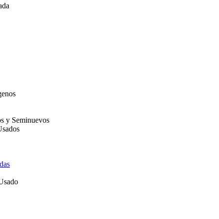
ada
genos
os y Seminuevos
Usados
das
 Usado