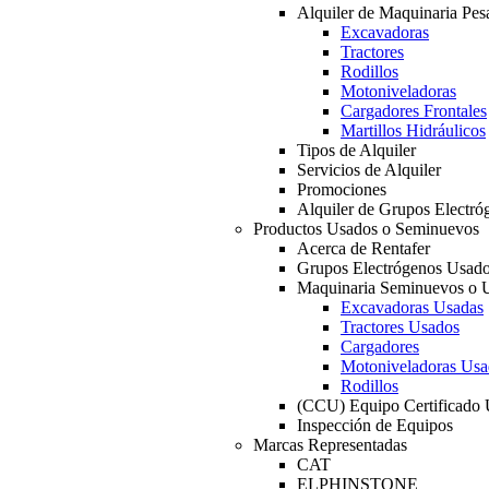
Alquiler de Maquinaria Pes
Excavadoras
Tractores
Rodillos
Motoniveladoras
Cargadores Frontales
Martillos Hidráulicos
Tipos de Alquiler
Servicios de Alquiler
Promociones
Alquiler de Grupos Electró
Productos Usados o Seminuevos
Acerca de Rentafer
Grupos Electrógenos Usad
Maquinaria Seminuevos o 
Excavadoras Usadas
Tractores Usados
Cargadores
Motoniveladoras Usa
Rodillos
(CCU) Equipo Certificado
Inspección de Equipos
Marcas Representadas
CAT
ELPHINSTONE